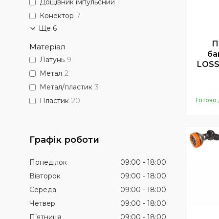
Дощівник імпульсний
1
Конектор
7
Ще 6
П
Матеріал
ба
Латунь
9
LOSS
Метал
2
Метал/пластик
3
Готово 
Пластик
20
Графік роботи
Понеділок
09:00
18:00
Вівторок
09:00
18:00
Середа
09:00
18:00
Четвер
09:00
18:00
Пʼятниця
09:00
18:00