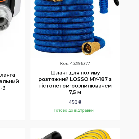
452196377
Шланг для поливу
ланга
розтяжний LOSSO MY-187 з
нальний
пістолетом-розпилювачем
-3
7,5 м
450 ₴
Готово до відправки
Купити