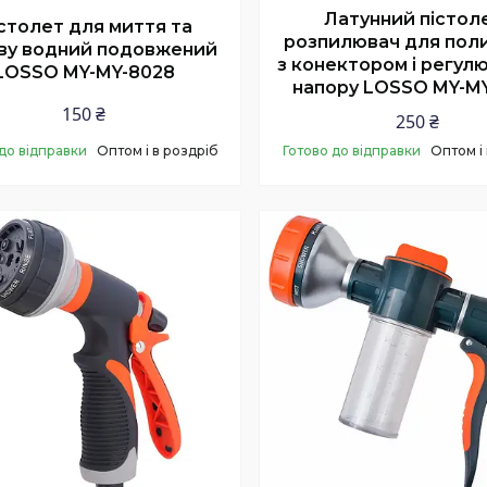
Латунний пістол
столет для миття та
розпилювач для поли
ву водний подовжений
з конектором і регул
LOSSO MY-MY-8028
напору LOSSO MY-M
150 ₴
250 ₴
до відправки
Оптом і в роздріб
Готово до відправки
Оптом і
Купити
Купити