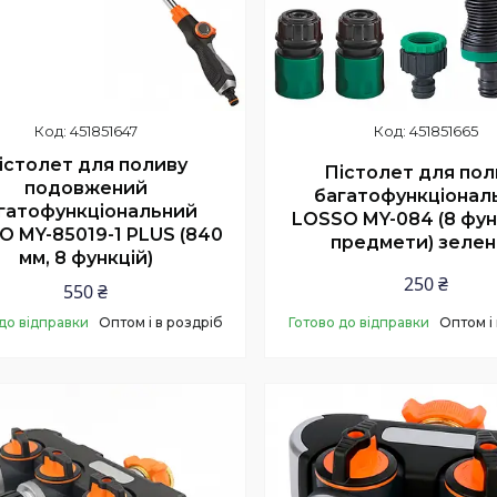
451851647
451851665
істолет для поливу
Пістолет для пол
подовжений
багатофункціонал
гатофункціональний
LOSSO MY-084 (8 фун
O MY-85019-1 PLUS (840
предмети) зеле
мм, 8 функцій)
250 ₴
550 ₴
до відправки
Оптом і в роздріб
Готово до відправки
Оптом і
Купити
Купити