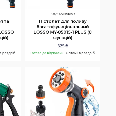
451851659
я та
Пістолет для поливу
й
багатофункціональний
 LOSSO
LOSSO MY-85015-1 PLUS (8
цій)
функцій)
325 ₴
 в роздріб
Готово до відправки
Оптом і в роздріб
Купити