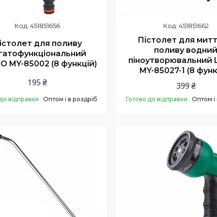
451851656
451851662
Пістолет для митт
істолет для поливу
поливу водни
гатофункціональний
піноутворювальний
O MY-85002 (8 функцій)
MY-85027-1 (8 функ
195 ₴
399 ₴
до відправки
Оптом і в роздріб
Готово до відправки
Оптом і
Купити
Купити