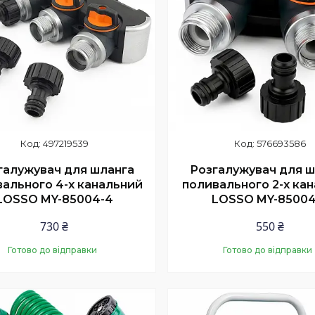
497219539
576693586
галужувач для шланга
Розгалужувач для ш
ального 4-х канальний
поливального 2-х ка
LOSSO MY-85004-4
LOSSO MY-85004
730 ₴
550 ₴
Готово до відправки
Готово до відправки
Купити
Купити