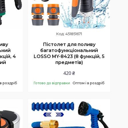
451851671
иву
Пістолет для поливу
ьний
багатофункціональний
кцій, 4
LOSSO MY-8423 (8 функцій, 5
ний
предметів)
420 ₴
 в роздріб
Готово до відправки
Оптом і в роздріб
Купити