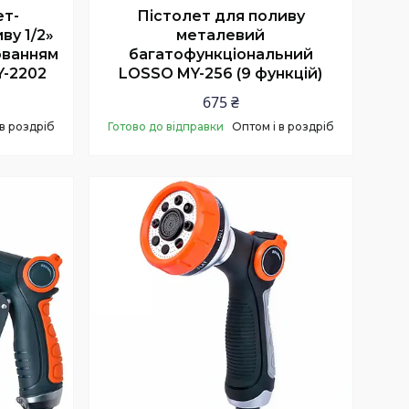
ет-
Пістолет для поливу
ву 1/2»
металевий
юванням
багатофункціональний
Y-2202
LOSSO MY-256 (9 функцій)
675 ₴
 в роздріб
Готово до відправки
Оптом і в роздріб
Купити