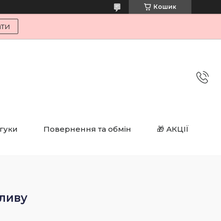
Кошик
ати
дгуки
Повернення та обмін
🎁 АКЦІЇ
ливу