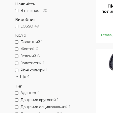
Наявність
Пі
В наявності
20
поли
Виробник
LOSSO
49
Колір
Готово 
Блакитний
1
Жовтий
6
Зелений
8
Золотистий
1
Різні кольори
1
Ще 4
Тип
Адаптер
4
Дощівник круговий
1
Дощівник осцилювальний
1