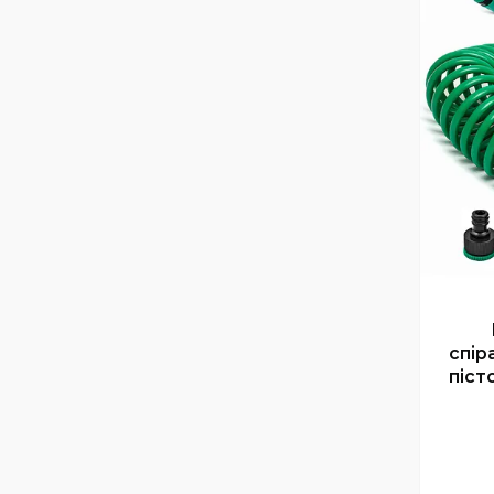
спір
піс