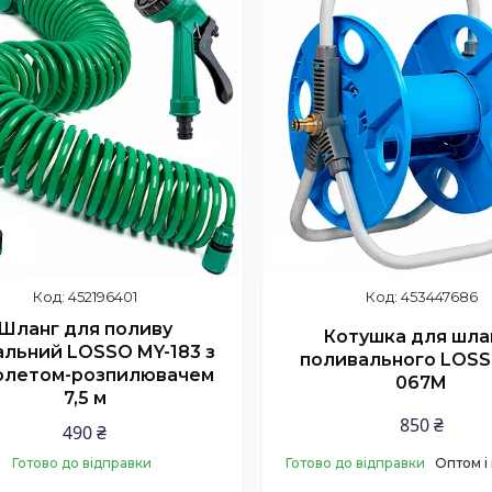
452196401
453447686
Шланг для поливу
Котушка для шла
альний LOSSO MY-183 з
поливального LOSS
толетом-розпилювачем
067M
7,5 м
850 ₴
490 ₴
Готово до відправки
Готово до відправки
Оптом і