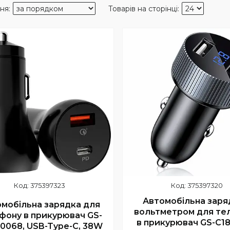
375397323
375397320
Автомобільна заря
мобільна зарядка для
вольтметром для те
фону в прикурювач GS-
в прикурювач GS-C1
0068, USB-Type-C, 38W