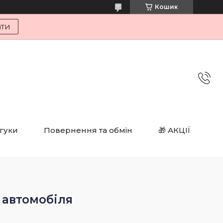
Кошик
ати
дгуки
Повернення та обмін
🎁 АКЦІЇ
 автомобіля