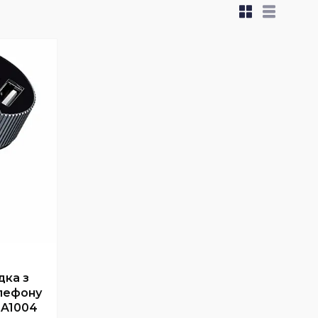
дка з
лефону
8A1004