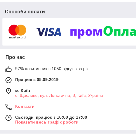
оригінальні аксесуари різного призначення.
Способи оплати
Тут ви знайдете практичні функціональні речі та милі
дрібнички, здатні прикрасити ванну кімнату, кухню, вітальню
та водночас значно полегшити вам життя. Ми пропонуємо
товари для дому та саду оптом та в роздріб відмінної якості
за доступною ціною.
Про нас
97% позитивних з 1050 відгуків за рік
Працює з 05.09.2019
м. Київ
с. Щасливе, вул. Логістична, 8, Київ, Україна
Контакти
Сьогодні працює з 10:00 до 17:00
Показати весь графік роботи