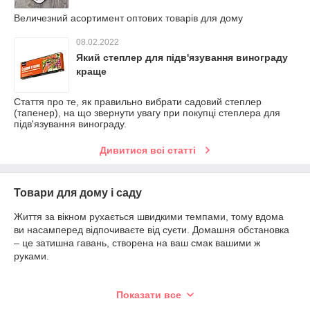
Величезний асортимент оптових товарів для дому
08.02.2022
Який степлер для підв'язування винограду
краще
Стаття про те, як правильно вибрати садовий степлер
(тапенер), на що звернути увагу при покупці степлера для
підв'язування винограду.
Дивитися всі статті
Товари для дому і саду
Життя за вікном рухається швидкими темпами, тому вдома
ви насамперед відпочиваєте від суєти. Домашня обстановка
– це затишна гавань, створена на ваш смак вашими ж
руками.
Купити все для дому недорого ви можете у нашому інтернет-
Показати все
магазині Лоссо. Ми знаємо, наскільки важливим є домашній
затишок і комфорт, тому пропонуємо корисні, стильні,