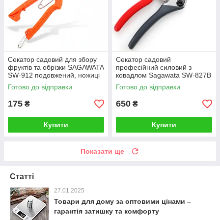
Секатор садовий для збору
Секатор садовий
фруктів та обрізки SAGAWATA
професійний силовий з
SW-912 подовжений, ножиці
ковадлом Sagawata SW-827B
для фруктів
для твердих гілок
Готово до відправки
Готово до відправки
175
650
₴
₴
Купити
Купити
Показати ще
Статті
27.01.2025
Товари для дому за оптовими цінами –
гарантія затишку та комфорту