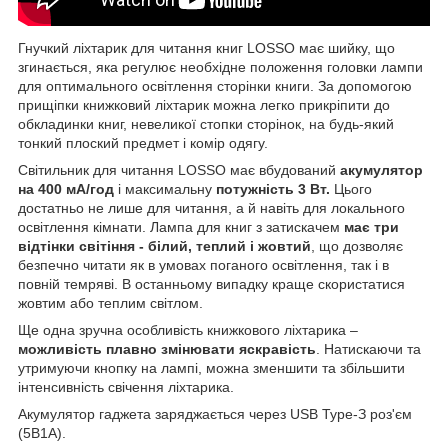
Гнучкий ліхтарик для читання книг LOSSO має шийку, що
згинається, яка регулює необхідне положення головки лампи
для оптимального освітлення сторінки книги. За допомогою
прищіпки книжковий ліхтарик можна легко прикріпити до
обкладинки книг, невеликої стопки сторінок, на будь-який
тонкий плоский предмет і комір одягу.
Світильник для читання LOSSO має вбудований
акумулятор
на 400 мА/год
і максимальну
потужність 3 Вт.
Цього
достатньо не лише для читання, а й навіть для локального
освітлення кімнати. Лампа для книг з затискачем
має три
відтінки світіння - білий, теплий і жовтий
, що дозволяє
безпечно читати як в умовах поганого освітлення, так і в
повній темряві. В останньому випадку краще скористатися
жовтим або теплим світлом.
Ще одна зручна особливість книжкового ліхтарика –
можливість плавно змінювати яскравість
. Натискаючи та
утримуючи кнопку на лампі, можна зменшити та збільшити
інтенсивність свічення ліхтарика.
Акумулятор гаджета заряджається через USB Type-З роз'єм
(5В1А).