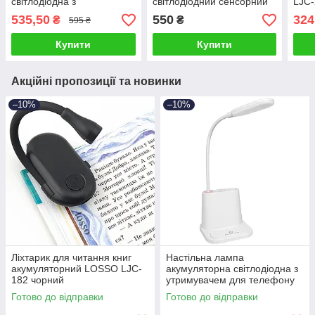
світлодіодна з
світлодіодний сенсорний
LJC-
утримувачем для
LOSSO LJC-140
535,50
550
324
₴
₴
595 ₴
телефону LOSSO FL-1200
біла
Купити
Купити
Акційні пропозиції та новинки
–10%
–10%
Ліхтарик для читання книг
Настільна лампа
акумуляторний LOSSO LJC-
акумуляторна світлодіодна з
182 чорний
утримувачем для телефону
LOSSO FL-1200 біла
Готово до відправки
Готово до відправки