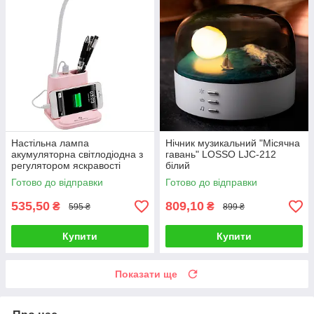
Настільна лампа
Нічник музикальний "Місячна
акумуляторна світлодіодна з
гавань" LOSSO LJC-212
регулятором яскравості
білий
LOSSO FL-1200 рожева
Готово до відправки
Готово до відправки
535,50
809,10
₴
₴
595 ₴
899 ₴
Купити
Купити
Показати ще