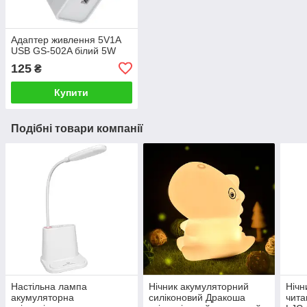
Адаптер живлення 5V1A
USB GS-502A білий 5W
125
₴
Купити
Подібні товари компанії
Настільна лампа
Нічник акумуляторний
Нічн
акумуляторна
силіконовий Дракоша
чита