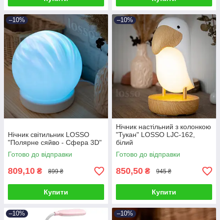
–10%
–10%
Нічник настільний з колонкою
Нічник світильник LOSSO
"Тукан" LOSSO LJC-162,
"Полярне сяйво - Сфера 3D"
білий
Готово до відправки
Готово до відправки
809,10
850,50
₴
₴
899 ₴
945 ₴
Купити
Купити
–10%
–10%