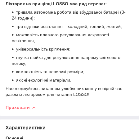
Ліхтарик на прищіпці LOSSO має ряд переваг:
тривала автономна робота від вбудованої батареї (3-
24 години);
три відтінки освітлення – холодний, теплий, жовтий;
можливість плавного регулювання яскравості
освітлення;
універсальність кріплення;
гнучка шийка для регулювання напряму світлового
потоку;
компактність та невеликі розміри;
якісні екологічні матеріали.
Насолоджуйтесь читанням улюблених книг у вечірній час
разом із ліхтариком для читання LOSSO!
Приховати
Характеристики
Основні