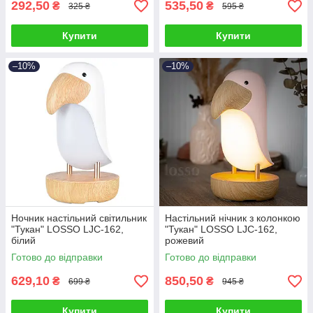
292,50
535,50
₴
₴
325 ₴
595 ₴
Купити
Купити
–10%
–10%
Ночник настільний світильник
Настільний нічник з колонкою
"Тукан" LOSSO LJC-162,
"Тукан" LOSSO LJC-162,
білий
рожевий
Готово до відправки
Готово до відправки
629,10
850,50
₴
₴
699 ₴
945 ₴
Купити
Купити