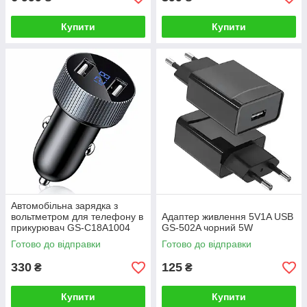
Купити
Купити
Автомобільна зарядка з
вольтметром для телефону в
Адаптер живлення 5V1A USB
прикурювач GS-C18A1004
GS-502A чорний 5W
USB, 12W
Готово до відправки
Готово до відправки
330
125
₴
₴
Купити
Купити