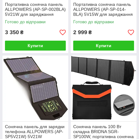
Портативна сонячна панель
Портативна сонячна панель
ALLPOWERS (AP-SP-002BLA)
ALLPOWERS (AP-SP-014-
5V21W для заряджання
BLA) 5V15W для заряджання
телефону з акумулятором
телефону з акумулятором
Готово до відправки
Готово до відправки
10000mAh
10000mAh
3 350
2 999
₴
₴
Купити
Купити
Сонячна панель для зарядки
Сонячна панель 100 Вт
телефона ALLPOWERS (AP-
складна BRIDNA SGR-
SP5V21W) 5V21W
SP100W, портативна сонячна