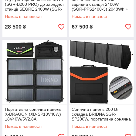
(SGR-B200 PRO) до зарядної
зарядна станція 2400W
станції SEGRE 2400W (SGR-
(SGR-PPS2400-3) 2048Wh +
PPS2400-3), 2048Wh
акумуляторний блок 2048Wh
Немає в наявності
Немає в наявності
(BRIDNA), Wi-Fi
(SGR-B200 PRO)
28 500
67 500
₴
₴
Портативна сонячна панель
Сонячна панель 200 Вт
X-DRAGON (XD-SP18V40W)
складна BRIDNA SGR-
18V40W/5V2.8A
SP200W, портативна сонячна
батарея
Немає в наявності
Немає в наявності