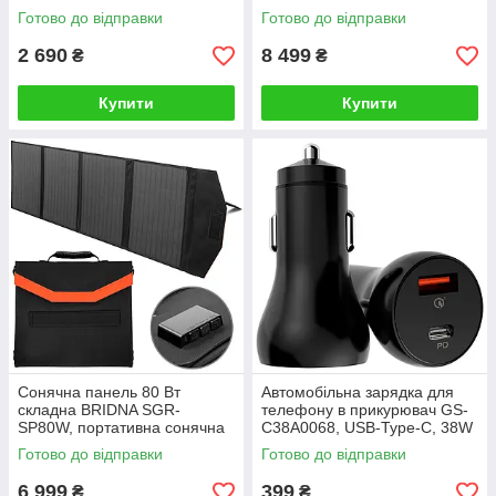
батарея
Готово до відправки
Готово до відправки
2 690
8 499
₴
₴
Купити
Купити
Сонячна панель 80 Вт
Автомобільна зарядка для
складна BRIDNA SGR-
телефону в прикурювач GS-
SP80W, портативна сонячна
C38A0068, USB-Type-C, 38W
батарея
Готово до відправки
Готово до відправки
6 999
399
₴
₴