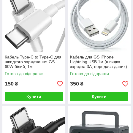
Кабель Type-C to Type-C для
Кабель для GS iPhone
швидкого заряджання GS
Lightning USB 1м (швидка
60W білий, 1м
зарядка 3A, передача даних)
шнур для айфона
Готово до відправки
Готово до відправки
150
350
₴
₴
Купити
Купити