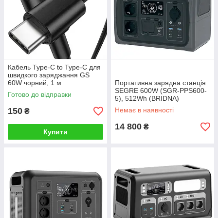
Кабель Type-C to Type-C для
швидкого заряджання GS
60W чорний, 1 м
Портативна зарядна станція
SEGRE 600W (SGR-PPS600-
Готово до відправки
5), 512Wh (BRIDNA)
150
Немає в наявності
₴
14 800
₴
Купити