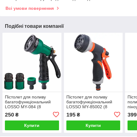
Всі умови повернення
Подібні товари компанії
Пістолет для поливу
Пістолет для поливу
Піст
багатофункціональний
багатофункціональний
поли
LOSSO MY-084 (8
LOSSO MY-85002 (8
піно
функцій, 4 предмети)
функцій)
LOS
250
195
399
₴
₴
зелений
функ
Купити
Купити