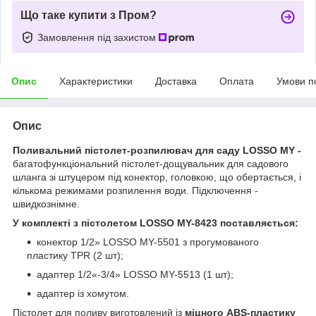
Що таке купити з Пром?
Замовлення під захистом
Опис
Характеристики
Доставка
Оплата
Умови п
Опис
Поливальний пістолет-розпилювач для саду LOSSO MY -
багатофункціональний пістолет-дощувальник для садового
шланга зі штуцером під конектор, головкою, що обертається, і
кількома режимами розпилення води. Підключення -
швидкознімне.
У комплекті з пістолетом LOSSO MY-8423 поставляється:
конектор 1/2» LOSSO MY-5501 з прогумованого
пластику TPR (2 шт);
адаптер 1/2«-3/4» LOSSO MY-5513 (1 шт);
адаптер із хомутом.
Пістолет для поливу виготовлений із
міцного ABS-пластику