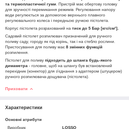
та термопластичної гуми
. Пристрій має обертову головку
для зручності перемикання режимів. Регулювання напору
води регулюється за допомогою верхнього плавного
регулювального колеса і передньою ручкою пістолета.
Корпус пістолета розрахований на
тиск до 5 Бар [кгс/см²].
Садовий пістолет розпилювач призначений для ручного
поливу саду, городу як під корінь, так і на стебло рослини.
Пристосування для поливу має
8 змінних функцій
розпилення.
Пістолет для поливу
підходить до шланга будь-якого
димаметра
- головне, щоб на шлангу був встановлений
перехідник (конектор) для з'єднання з адаптером (штуцером)
ручного розпилювача-дощувача (пістолета).
Приховати
Характеристики
Основні атрибути
Виробник
LOSSO