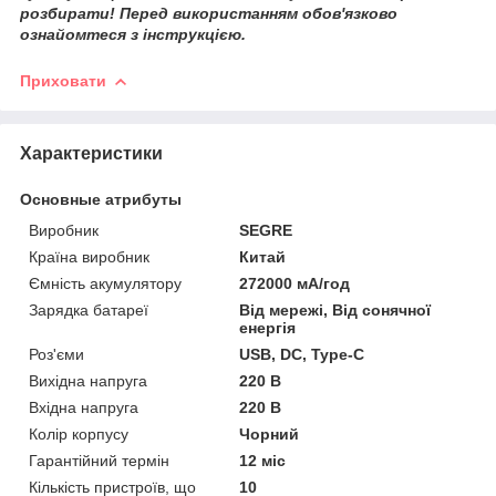
розбирати! Перед використанням обов'язково
ознайомтеся з інструкцією.
Приховати
Характеристики
Основные атрибуты
Виробник
SEGRE
Країна виробник
Китай
Ємність акумулятору
272000 мА/год
Зарядка батареї
Від мережі, Від сонячної
енергія
Роз'єми
USB, DC, Type-C
Вихідна напруга
220 В
Вхідна напруга
220 В
Колір корпусу
Чорний
Гарантійний термін
12 міс
Кількість пристроїв, що
10