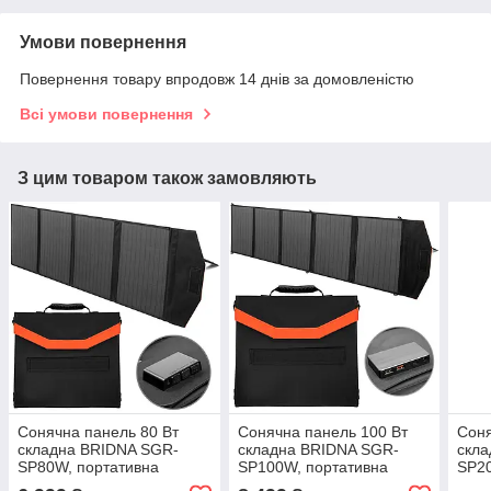
Умови повернення
Повернення товару впродовж 14 днів за домовленістю
Всі умови повернення
З цим товаром також замовляють
Сонячна панель 80 Вт
Сонячна панель 100 Вт
Соня
складна BRIDNA SGR-
складна BRIDNA SGR-
скл
SP80W, портативна
SP100W, портативна
SP20
сонячна батарея
сонячна батарея
соня