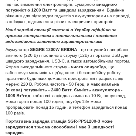
під час вимкнення електроенергії, сумарною
вихідною
потужністю 1200 Ватт
та швидким заряджанням. Відмінне
рішення для підзарядки гаджетів з акумуляторами на природі,
в поїздках, підживлення різних електричних пристроїв.
Наші зарядні станції завезені в Україну офіційно за
прямим контрактом з постачальникам і повністю
відповідають заявленим характеристикам!
Акумулятор
SEGRE 1200W BRIDNA
- це потужний павербанк
змінного (220 В) і постійного струму (12В) з портами USB для
швидкого заряджання, USB-С, а також автомобільним портом.
Форма виходу змінного струму -
чиста синусоїда
, що
забезпечує можливість під'єднання і безперебійну роботу
практично будь-яких домашніх пристроїв, які працюють від
мережі 220 В. Робоча частота - 50 Герц, а
максимальна
(пікова) потужність - 2400 Ватт
.
Ємність акумулятора -
1008 Вт*год
, тобто світлодіодна лампа на 10 Вт, наприклад,
може горіти понад 100 годин, ноутбук 13» може
пропрацювати понад 16 годин, а телефон зарядиться понад
100 разів.
Портативна зарядна станція SGR-PPS1200-3 може
заряджатися трьома способами і має 3 швидкості
зарядки: