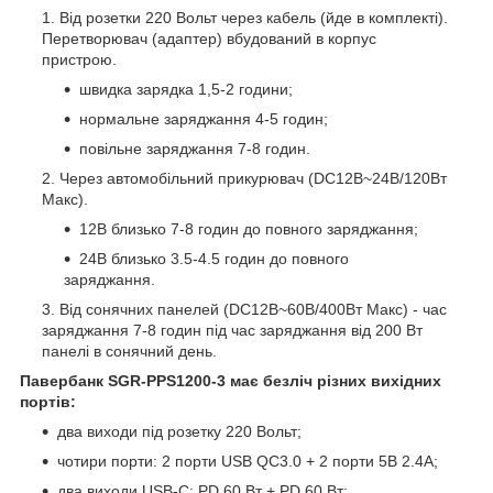
Від розетки 220 Вольт через кабель (йде в комплекті).
Перетворювач (адаптер) вбудований в корпус
пристрою.
швидка зарядка 1,5-2 години;
нормальне заряджання 4-5 годин;
повільне заряджання 7-8 годин.
Через автомобільний прикурювач (DC12В~24В/120Вт
Макс).
12В близько 7-8 годин до повного заряджання;
24В близько 3.5-4.5 годин до повного
заряджання.
Від сонячних панелей (DC12В~60В/400Вт Макс) - час
заряджання 7-8 годин під час заряджання від 200 Вт
панелі в сонячний день.
Павербанк SGR-PPS1200-3 має безліч різних вихідних
портів:
два виходи під розетку 220 Вольт;
чотири порти: 2 порти USB QC3.0 + 2 порти 5В 2.4А;
два виходи USB-С: PD 60 Вт + PD 60 Вт;