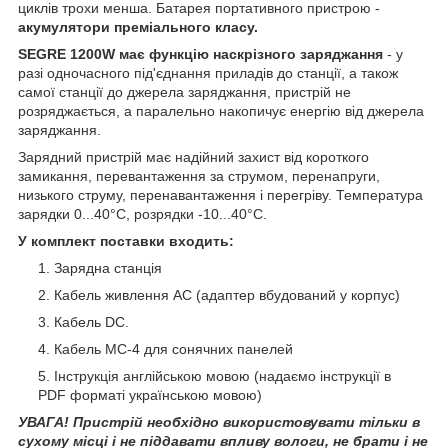
циклів трохи менша. Батарея портативного пристрою -
акумулятори преміального класу.
SEGRE 1200W має функцію наскрізного заряджання
- у
разі одночасного під'єднання приладів до станції, а також
самої станції до джерела заряджання, пристрій не
розряджається, а паралельно накопичує енергію від джерела
заряджання.
Зарядний пристрій має надійний захист від короткого
замикання, перевантаження за струмом, перенапруги,
низького струму, перенавантаження і перегріву. Температура
зарядки 0...40°С, розрядки -10...40°С.
У комплект поставки входить:
Зарядна станція
Кабель живлення AC (адаптер вбудований у корпус)
Кабель DC.
Кабель MC-4 для сонячних панелей
Інструкція англійською мовою (надаємо інструкції в
PDF форматі українською мовою)
УВАГА! Пристрій необхідно використовувати тільки в
сухому місці і не піддавати впливу вологи, не брати і не