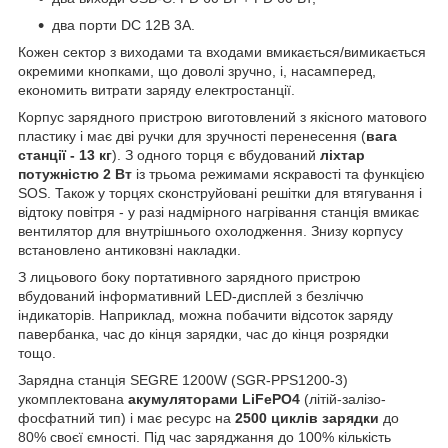
два порти DC 12В 3А.
Кожен сектор з виходами та входами вмикається/вимикається
окремими кнопками, що доволі зручно, і, насамперед,
економить витрати заряду електростанції.
Корпус зарядного пристрою виготовлений з якісного матового
пластику і має дві ручки для зручності перенесення (
вага
станції - 13 кг
). З одного торця є вбудований
ліхтар
потужністю 2 Вт
із трьома режимами яскравості та функцією
SOS. Також у торцях сконструйовані решітки для втягування і
відтоку повітря - у разі надмірного нагрівання станція вмикає
вентилятор для внутрішнього охолодження. Знизу корпусу
встановлено антиковзні накладки.
З лицьового боку портативного зарядного пристрою
вбудований інформативний LED-дисплей з безліччю
індикаторів. Наприклад, можна побачити відсоток заряду
павербанка, час до кінця зарядки, час до кінця розрядки
тощо.
Зарядна станція SEGRE 1200W (SGR-PPS1200-3)
укомплектована
акумуляторами LiFePO4
(літій-залізо-
фосфатний тип) і має ресурс на
2500 циклів зарядки
до
80% своєї ємності. Під час заряджання до 100% кількість