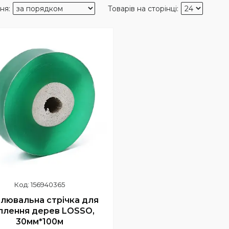
156940365
лювальна стрічка для
плення дерев LOSSO,
30мм*100м