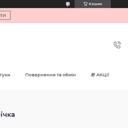
Кошик
ати
дгуки
Повернення та обмін
🎁 АКЦІЇ
ічка