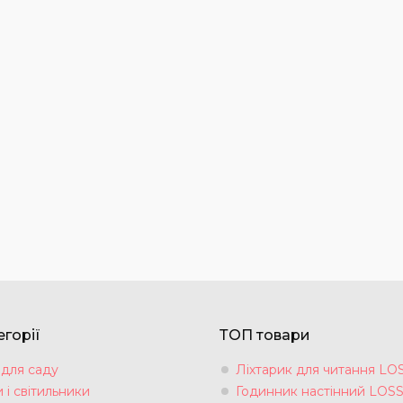
горії
ТОП товари
 для саду
Ліхтарик для читання LO
 і світильники
Годинник настінний LOS