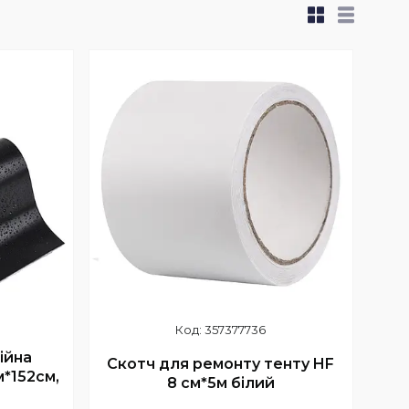
357377736
ійна
Скотч для ремонту тенту HF
м*152см,
8 см*5м білий