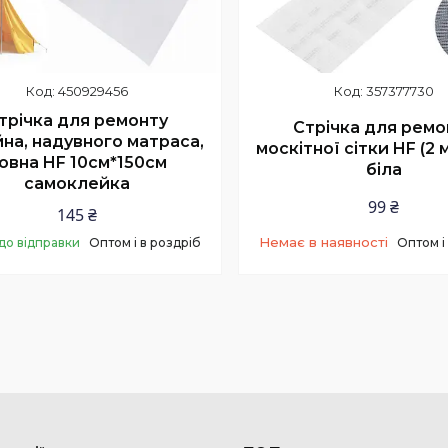
450929456
357377730
трічка для ремонту
Стрічка для ремо
на, надувного матраса,
москітної сітки HF (2 
овна HF 10см*150см
біла
самоклейка
99 ₴
145 ₴
Немає в наявності
до відправки
Оптом і в роздріб
Оптом і
Купити
+380 (98) 040-25-00