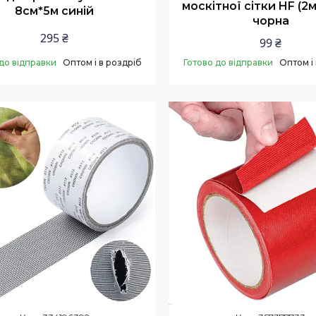
москітної сітки HF (2
8см*5м синій
чорна
295 ₴
99 ₴
до відправки
Оптом і в роздріб
Готово до відправки
Оптом і
Купити
Купити