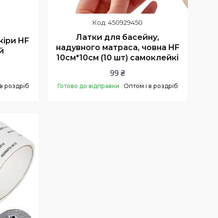
450929450
Латки для басейну,
кіри HF
надувного матраса, човна HF
й
10см*10см (10 шт) самоклейкі
99 ₴
 в роздріб
Готово до відправки
Оптом і в роздріб
Купити