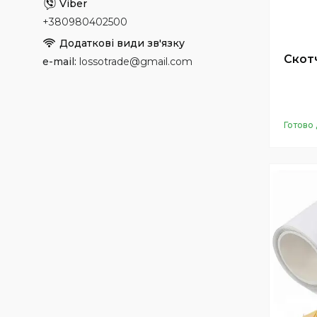
+380980402500
Скот
e-mail
lossotrade@gmail.com
Готово 