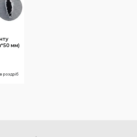
нту
м*50 мм)
 в роздріб