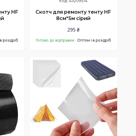
411209574
енту HF
Скотч для ремонту тенту HF
ий
8см*5м сірий
295 ₴
 в роздріб
Готово до відправки
Оптом і в роздріб
Купити