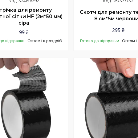
334196392
357377733
трічка для ремонту
Скотч для ремонту т
тної сітки HF (2м*50 мм)
8 см*5м червон
сіра
295 ₴
99 ₴
до відправки
Оптом і в роздріб
Готово до відправки
Оптом і
Купити
Купити