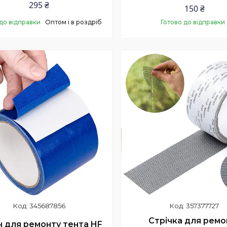
295 ₴
150 ₴
до відправки
Оптом і в роздріб
Готово до відправки
Купити
Купити
345687856
357377727
Стрічка для ремо
ч для ремонту тента HF