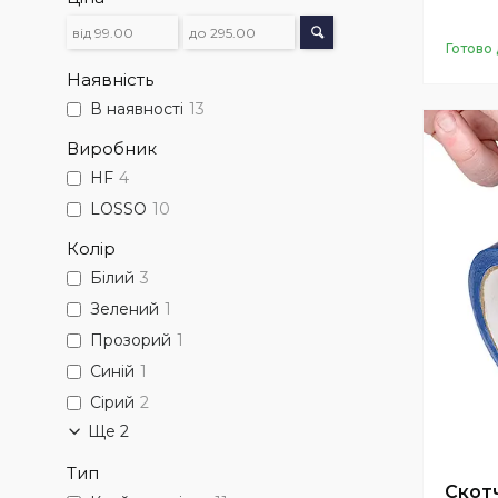
Готово 
Наявність
В наявності
13
Виробник
HF
4
LOSSO
10
Колір
Білий
3
Зелений
1
Прозорий
1
Синій
1
Сірий
2
Ще 2
Тип
Скот