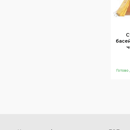
С
басей
ч
Готово 