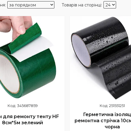
345687859
251551251
Герметична ізоляц
ч для ремонту тенту HF
ремонтна стрічка 10с
8см*5м зелений
чорна