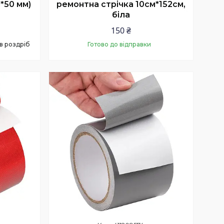
м*50 мм)
ремонтна стрічка 10см*152см,
біла
150 ₴
 в роздріб
Готово до відправки
Купити