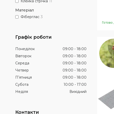
Клейка стрічка
11
Матеріал
Фіберглас
3
Готово 
Графік роботи
Понеділок
09:00
18:00
Вівторок
09:00
18:00
Середа
09:00
18:00
Четвер
09:00
18:00
Пʼятниця
09:00
18:00
Субота
10:00
17:00
Неділя
Вихідний