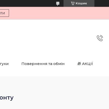
Кошик
ати
дгуки
Повернення та обмін
🎁 АКЦІЇ
онту