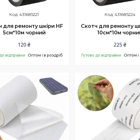
431685221
431685224
ч для ремонту шкіри HF
Скотч для ремонту ш
5см*10м чорний
10см*10м чорни
120 ₴
225 ₴
до відправки
Оптом і в роздріб
Готово до відправки
Оптом і
Купити
Купити