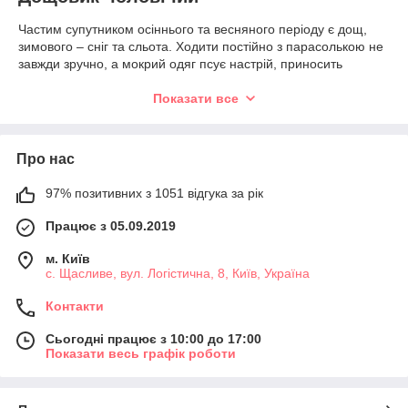
Частим супутником осіннього та весняного періоду є дощ,
зимового – сніг та сльота. Ходити постійно з парасолькою не
завжди зручно, а мокрий одяг псує настрій, приносить
неприємні відчуття, може стати причиною застуди. Як
захиститися від неприємних опадів?
Універсальним
Показати все
рішенням є чоловічий плащ дощовик
. Виріб зручний,
легко одягається, не обмежує рухи, при цьому руки
залишаються вільними.
Про нас
Сучасні виробники навчилися чудово поєднувати зовнішній
вигляд та функціональність цих елементів одягу.
97% позитивних з 1051 відгука за рік
Ознайомитись з доступними пропозиціями можна у каталозі
Працює з 05.09.2019
магазину Losso.
м. Київ
с. Щасливе, вул. Логістична, 8, Київ, Україна
Який купити плащ дощовик чоловічий
Контакти
Акцент у вигляді жовтого, помаранчевого, синього чи
зеленого
дощовика багаторазового чоловічого
допоможе
Сьогодні працює з 10:00 до 17:00
зробити похмурі дні набагато яскравішими. Незвичайний
Показати весь графік роботи
вигляд мають напівпрозорі моделі. За бажанням можна
підібрати виріб, який вдало поєднуватиметься з
формальними та повсякденними образами. У процесі вибору