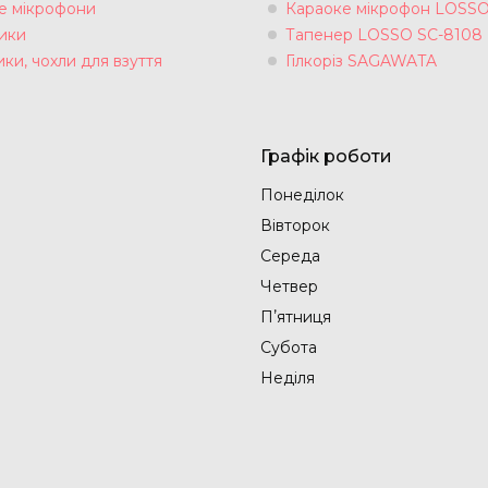
е мікрофони
Караоке мікрофон LOSS
ики
Тапенер LOSSO SC-8108
ки, чохли для взуття
Гілкоріз SAGAWATA
Графік роботи
Понеділок
Вівторок
Середа
Четвер
Пʼятниця
Субота
Неділя