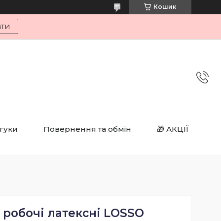
Кошик
ати
дгуки
Повернення та обмін
🎁 АКЦІЇ
 робочі латексні LOSSO