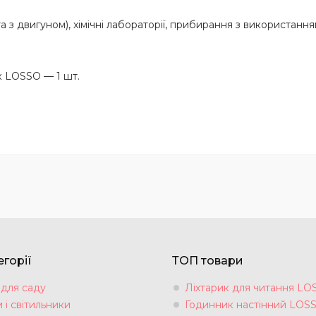
 з двигуном), хімічні лабораторії, прибирання з використання
к LOSSO — 1 шт.
горії
ТОП товари
 для саду
Ліхтарик для читання LO
 і світильники
Годинник настінний LOS