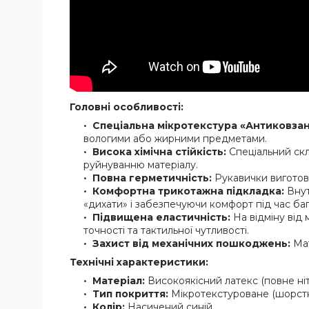
Головні особливості:
Спеціальна мікротекстура «Антиковзан
вологими або жирними предметами.
Висока хімічна стійкість:
Спеціальний ск
руйнуванню матеріалу.
Повна герметичність:
Рукавички виготовл
Комфортна трикотажна підкладка:
Внут
«дихати» і забезпечуючи комфорт під час баг
Підвищена еластичність:
На відміну від 
точності та тактильної чутливості.
Захист від механічних пошкоджень:
Мат
Технічні характеристики:
Матеріал:
Високоякісний латекс (повне ніт
Тип покриття:
Мікротекстуроване (шорстк
Колір:
Насичений синій.