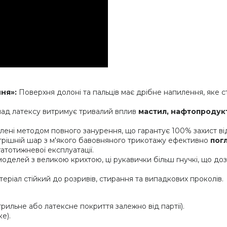
ня»:
Поверхня долоні та пальців має дрібне напилення, яке с
лад латексу витримує тривалий вплив
мастил, нафтопродукті
ені методом повного занурення, що гарантує 100% захист ві
рішній шар з м'якого бавовняного трикотажу ефективно
погл
атотижневої експлуатації.
моделей з великою крихтою, ці рукавички більш гнучкі, що до
еріал стійкий до розривів, стирання та випадкових проколів.
рильне або латексне покриття залежно від партії).
е).