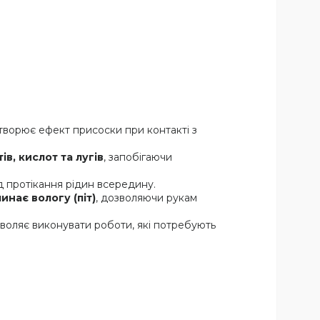
творює ефект присоски при контакті з
в, кислот та лугів
, запобігаючи
д протікання рідин всередину.
инає вологу (піт)
, дозволяючи рукам
зволяє виконувати роботи, які потребують