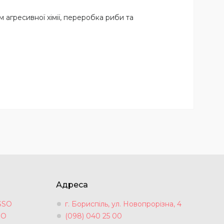
м агресивної хімії, переробка риби та
Адреса
SSO
г. Бориспіль, ул. Новопрорізна, 4
SO
(098) 040 25 00