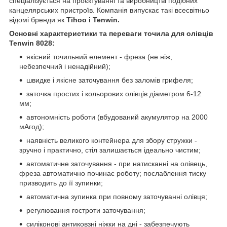
спеціалізується на проєктуванні та виробництві подібних
канцелярських пристроїв. Компанія випускає такі всесвітньо
відомі бренди як
Tihoo і Tenwin.
Основні характеристики та переваги точила для олівців
Tenwin 8028:
якісний точильний елемент - фреза (не ніж,
небезпечний і ненадійний);
швидке і якісне заточування без заломів грифеля;
заточка простих і кольорових олівців діаметром 6-12
мм;
автономність роботи (вбудований акумулятор на 2000
мАгод);
наявність великого контейнера для збору стружки -
зручно і практично, стіл залишається ідеально чистим;
автоматичне заточування - при натисканні на олівець,
фреза автоматично починає роботу; послаблення тиску
призводить до її зупинки;
автоматична зупинка при повному заточуванні олівця;
регулювання гостроти заточування;
силіконові антиковзні ніжки на дні - забезпечують