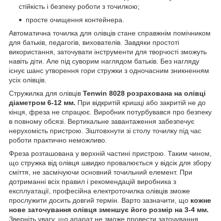
стійкість і безпеку роботи з точилкою;
просте очищення контейнера.
Автоматична точилка для олівців стане справжнім помічником
для батьків, педагогів, вихователів. Завдяки простоті
використання, заточувати інструменти для творчості зможуть
навіть діти. Але під суворим наглядом батьків. Без нагляду
існує шанс утворення гори стружки з одночасним зникненням
усіх олівців.
Стружилка для олівців
Tenwin 8028 розрахована на олівці
діаметром 6-12 мм.
При відкритій кришці або закритій не до
кінця, фреза не спрацює. Виробник потурбувався про безпеку
в повному обсязі. Вертикальне завантаження забезпечує
нерухомість пристрою. Зіштовхнути зі столу точилку під час
роботи практично неможливо.
Фреза розташована у верхній частині пристрою. Таким чином,
що стружка від олівця швидко провалюється у відсік для збору
сміття, не засмічуючи основний точильний елемент. При
дотриманні всіх правил і рекомендацій виробника з
експлуатації, професійна електроточилка олівців зможе
прослужити досить довгий термін. Варто зазначити, що
кожне
нове заточування олівця зменшує його розмір на 3-4 мм.
Зверніть увагу, що апарат не зможе провести заточування