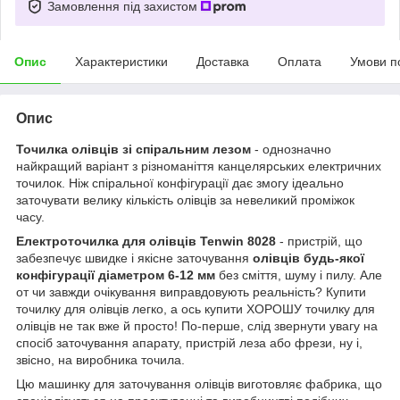
Замовлення під захистом
Опис
Характеристики
Доставка
Оплата
Умови п
Опис
Точилка олівців зі спіральним лезом
- однозначно
найкращий варіант з різноманіття канцелярських електричних
точилок. Ніж спіральної конфігурації дає змогу ідеально
заточувати велику кількість олівців за невеликий проміжок
часу.
Електроточилка для олівців Tenwin 8028
- пристрій, що
забезпечує швидке і якісне заточування
олівців будь-якої
конфігурації
діаметром 6-12 мм
без сміття, шуму і пилу. Але
от чи завжди очікування виправдовують реальність? Купити
точилку для олівців легко, а ось купити ХОРОШУ точилку для
олівців не так вже й просто! По-перше, слід звернути увагу на
спосіб заточування апарату, пристрій леза або фрези, ну і,
звісно, на виробника точила.
Цю машинку для заточування олівців виготовляє фабрика, що