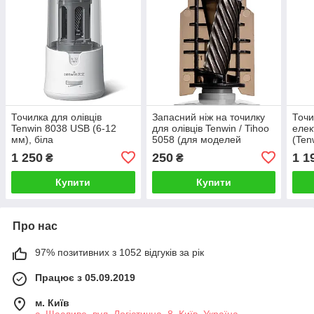
Точилка для олівців
Запасний ніж на точилку
Точи
Tenwin 8038 USB (6-12
для олівців Tenwin / Tihoo
елек
мм), біла
5058 (для моделей
(Ten
8028/8038)
чор
1 250
250
1 1
₴
₴
Купити
Купити
Про нас
97% позитивних з 1052 відгуків за рік
Працює з 05.09.2019
м. Київ
с. Щасливе, вул. Логістична, 8, Київ, Україна