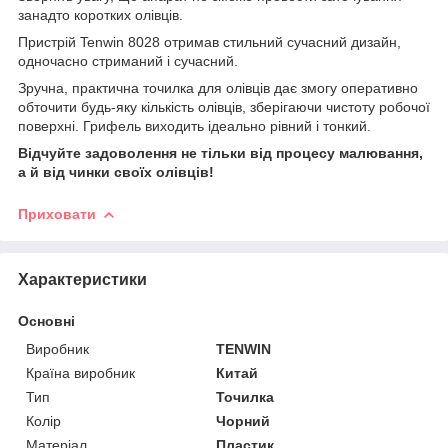
занадто коротких олівців.
Пристрій Tenwin 8028 отримав стильний сучасний дизайн,
одночасно стриманий і сучасний.
Зручна, практична точилка для олівців дає змогу оперативно
обточити будь-яку кількість олівців, зберігаючи чистоту робочої
поверхні. Грифель виходить ідеально рівний і тонкий.
Відчуйте задоволення не тільки від процесу малювання,
а й від чинки своїх олівців!
Приховати
Характеристики
Основні
Виробник
TENWIN
Країна виробник
Китай
Тип
Точилка
Колір
Чорний
Матеріал
Пластик