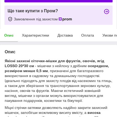
Що таке купити з Пром?
Замовлення під захистом
Опис
Характеристики
Доставка
Оплата
Умови п
Опис
Якісні захисні сіточки-мішки для фруктів, овочів, ягід
LOSSO 20*30 см
- мішечки з нейлону з дрібним
осередком,
розміром менше 0,5 мм
, призначені для багаторазового
використання в садовому та домашньому господарстві.
Ідеально підходять для захисту плодів від насекомих та птиць,
а також для зберігання та транспортування зернових культур,
насіння, овочів та фруктів. Маючи естетичний зовнішній
вигляд, мішечки з органзи можуть використовуватися для
пакування подарунків, косметики та біжутерії.
Міцні стрічки-затяжки дозволяють надійно закрити захисний
мішечок, запобігши можливому висипу вмісту, а
висока