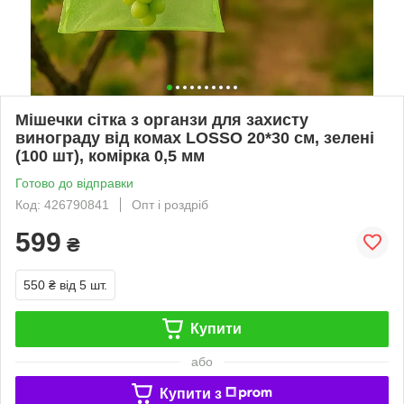
Мішечки сітка з органзи для захисту
винограду від комах LOSSO 20*30 см, зелені
(100 шт), комірка 0,5 мм
Готово до відправки
Код: 426790841
Опт і роздріб
599
₴
550 ₴
від 5 шт.
Купити
або
Купити з