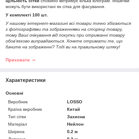
щільність сітки
спокійно витримує кілька кілограм. Мішечки
можуть бути використані як сітка для фасування.
У комплекті 100 шт.
У нашому інтернет-магазині всі товари точно збігаються
з фотографіями та зображеннями на сторінці товару,
тому Ваші очікування від покупки при отриманні товару
обов'язково виправдаються. Хочете отримати те, що
бачите на зображенні? Тоді ви на правильному шляху!
Приховати
Характеристики
Основні
Виробник
LOSSO
Країна виробник
Китай
Тип сітки
Захисна
Матеріал
Нейлон
Ширина
0.2 м
Довжина
0.3 м