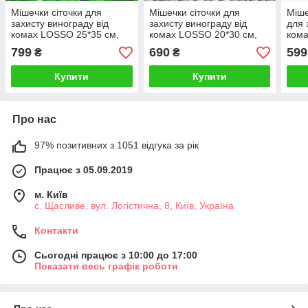
Мішечки сіточки для
Мішечки сіточки для
Міше
захисту винограду від
захисту винограду від
для 
комах LOSSO 25*35 см,
комах LOSSO 20*30 см,
кома
білий (100 шт), комірка 1
білий (100 шт), комірка 1
бузк
799
690
599
₴
₴
мм
мм
0,5 
Купити
Купити
Про нас
97% позитивних з 1051 відгука за рік
Працює з 05.09.2019
м. Київ
с. Щасливе, вул. Логістична, 8, Київ, Україна
Контакти
Сьогодні працює з 10:00 до 17:00
Показати весь графік роботи