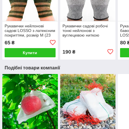
Рукавички нейлонові
Рукавички садові робочі
Рука
садові LOSSO з латексним
тонкі нейлонові з
баво
покриттям, розмір М (23
вуглецевою ниткою
LOSS
см), хакі
LOSSO, розмір L, 10 пар
розм
65
80
₴
190
₴
Купити
Подібні товари компанії