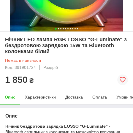
Нічник LED лампа RGB LOSSO "G-Luminate" з
бездротовою зарядкою 15W та Bluetooth
колонками білий
Немає в наявності
Код: 391901724
Роздріб
1 850
₴
Опис
Характеристики
Доставка
Оплата
Умови п
Опис
Нічник бездротова зарядка LOSSO "G-Luminate"
-
Bluetooth світильник з колонками та можливістю керування