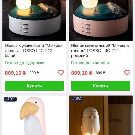
Нічник музикальний "Місячна
Нічник музикальний "Місячна
гавань" LOSSO LJC-212
гавань" LOSSO LJC-212
білий
рожевий
Готово до відправки
Готово до відправки
809,10
809,10
₴
₴
899 ₴
899 ₴
Купити
Купити
–10%
–10%