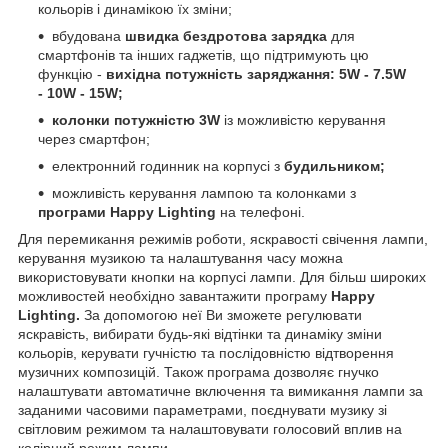
кольорів і динамікою їх зміни;
вбудована
швидка бездротова зарядка
для
смартфонів та інших гаджетів, що підтримують цю
функцію -
вихідна потужність заряджання: 5W - 7.5W
- 10W - 15W;
колонки потужністю 3W
із можливістю керування
через смартфон;
електронний годинник на корпусі з
будильником;
можливість керування лампою та колонками з
програми Happy Lighting
на телефоні.
Для перемикання режимів роботи, яскравості свічення лампи,
керування музикою та налаштування часу можна
використовувати кнопки на корпусі лампи. Для більш широких
можливостей необхідно завантажити програму
Happy
Lighting.
За допомогою неї Ви зможете регулювати
яскравість, вибирати будь-які відтінки та динаміку зміни
кольорів, керувати гучністю та послідовністю відтворення
музичних композицій. Також програма дозволяє гнучко
налаштувати автоматичне включення та вимикання лампи за
заданими часовими параметрами, поєднувати музику зі
світловим режимом та налаштовувати голосовий вплив на
колірний режим лампи.