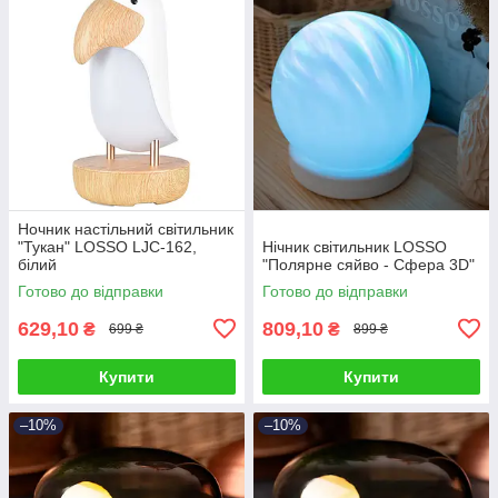
Ночник настільний світильник
"Тукан" LOSSO LJC-162,
Нічник світильник LOSSO
білий
"Полярне сяйво - Сфера 3D"
Готово до відправки
Готово до відправки
629,10
809,10
₴
₴
699 ₴
899 ₴
Купити
Купити
–10%
–10%