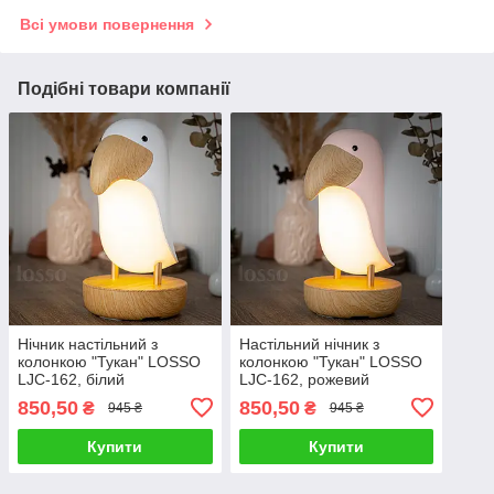
Всі умови повернення
Подібні товари компанії
Нічник настільний з
Настільний нічник з
колонкою "Тукан" LOSSO
колонкою "Тукан" LOSSO
LJC-162, білий
LJC-162, рожевий
850,50
850,50
₴
₴
945 ₴
945 ₴
Купити
Купити