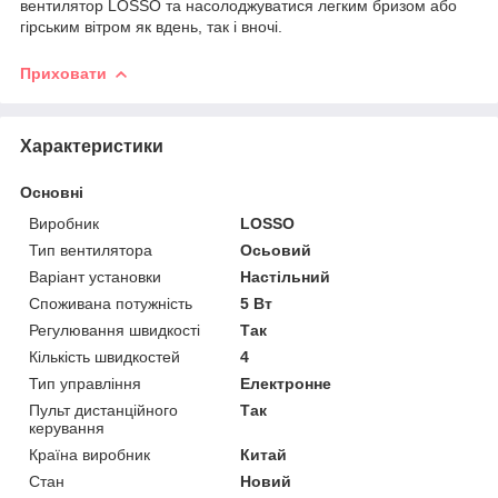
вентилятор LOSSO та насолоджуватися легким бризом або
гірським вітром як вдень, так і вночі.
Приховати
Характеристики
Основні
Виробник
LOSSO
Тип вентилятора
Осьовий
Варіант установки
Настільний
Споживана потужність
5 Вт
Регулювання швидкості
Так
Кількість швидкостей
4
Тип управління
Електронне
Пульт дистанційного
Так
керування
Країна виробник
Китай
Стан
Новий