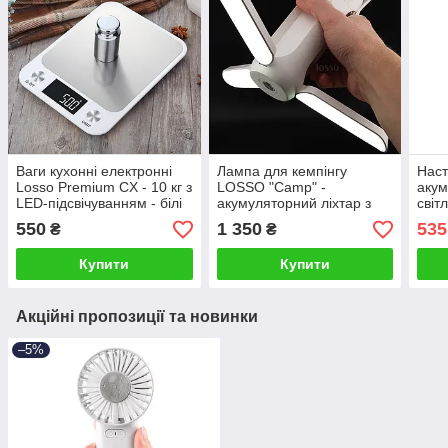
Ваги кухонні електронні
Лампа для кемпінгу
Наст
Losso Premium CX - 10 кг з
LOSSO "Camp" -
акум
LED-підсвічуванням - білі
акумуляторний ліхтар з
світ
павербанком 10000 мАч
утри
550
1 350
535
₴
₴
білий
тел
біла
Купити
Купити
Акційні пропозиції та новинки
–5%