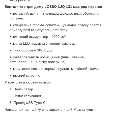
Вентилятор для дому LOSSO LJQ-131 має ряд переваг:
потужний двигун із чотирма швидкостями обертання
лопатей;
спеціальна форма лопатей, що надає потоку повітря
природності та натуральності вітру;
ємнісний акумулятор - 4000 мАг;
м'яка LED підсвітка з теплим світлом;
тиха робота – 30-50 дБ;
універсальність розміщення (підвішування,
встановлення на рівну поверхню);
керування вентилятором з пульта, магнітний тримач;
якісний пластик.
У комплекті постачається:
Вентилятор
Пульт керування
Провід USB-Type-C
Навіщо пектися влітку в чотирьох стінах? Можна купити