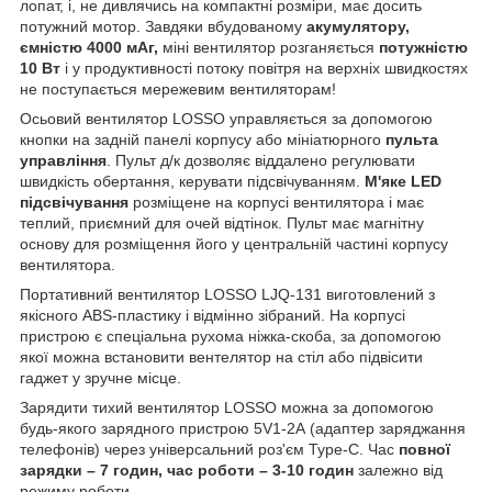
лопат, і, не дивлячись на компактні розміри, має досить
потужний мотор. Завдяки вбудованому
акумулятору,
ємністю 4000 мАг,
міні вентилятор розганяється
потужністю
10 Вт
і у продуктивності потоку повітря на верхніх швидкостях
не поступається мережевим вентиляторам!
Осьовий вентилятор LOSSO управляється за допомогою
кнопки на задній панелі корпусу або мініатюрного
пульта
управління
. Пульт д/к дозволяє віддалено регулювати
швидкість обертання, керувати підсвічуванням.
М'яке LED
підсвічування
розміщене на корпусі вентилятора і має
теплий, приємний для очей відтінок. Пульт має магнітну
основу для розміщення його у центральній частині корпусу
вентилятора.
Портативний вентилятор LOSSO LJQ-131 виготовлений з
якісного ABS-пластику і відмінно зібраний. На корпусі
пристрою є спеціальна рухома ніжка-скоба, за допомогою
якої можна встановити вентелятор на стіл або підвісити
гаджет у зручне місце.
Зарядити тихий вентилятор LOSSO можна за допомогою
будь-якого зарядного пристрою 5V1-2А (адаптер заряджання
телефонів) через універсальний роз'єм Type-C. Час
повної
зарядки – 7 годин, час роботи – 3-10 годин
залежно від
режиму роботи.