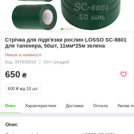
Стрічка для підв'язки рослин LOSSO SC-8801
для тапенера, 50шт, 11мм*25м зелена
Немає в наявності
Код: 337635919
Опт і роздріб
650
₴
600 ₴
від 10 шт.
Опис
Характеристики
Доставка
Оплата
Умови п
Опис