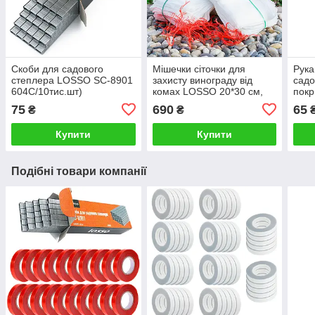
Скоби для садового
Мішечки сіточки для
Рука
степлера LOSSO SC-8901
захисту винограду від
садо
604С/10тис.шт)
комах LOSSO 20*30 см,
покр
білий (100 шт), комірка 1
см), 
75
690
65
₴
₴
мм
Купити
Купити
Подібні товари компанії