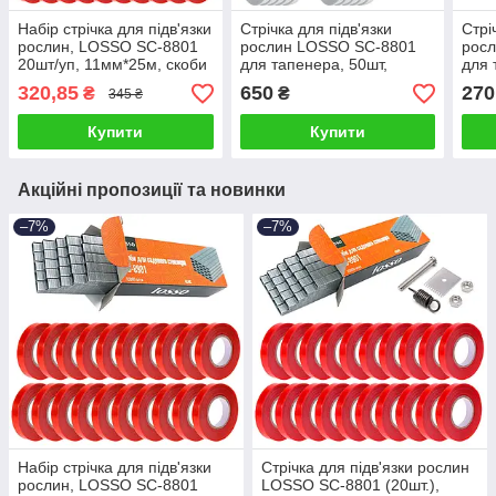
Набір стрічка для підв'язки
Стрічка для підв'язки
Стрі
рослин, LOSSO SC-8801
рослин LOSSO SC-8801
рос
20шт/уп, 11мм*25м, скоби
для тапенера, 50шт,
для 
для тапенера
11мм*25м біла
11м
320,85
650
270
₴
₴
345 ₴
Купити
Купити
Акційні пропозиції та новинки
–7%
–7%
Набір стрічка для підв'язки
Стрічка для підв'язки рослин
рослин, LOSSO SC-8801
LOSSO SC-8801 (20шт.),