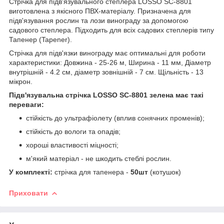
Стрічка для підв'язувального степлера LOSSO SC-8801
виготовлена ​​з якісного ПВХ-матеріалу. Призначена для
підв'язування рослин та лози винограду за допомогою
садового степлера. Підходить для всіх садових степлерів типу
Тапенер (Tapener).
Стрічка для підв'язки винограду має оптимальні для роботи
характеристики: Довжина - 25-26 м, Ширина - 11 мм, Діаметр
внутрішній - 4.2 см, діаметр зовнішній - 7 см. Щільність - 13
мікрон.
Підв'язувальна стрічка LOSSO SC-8801 зелена має такі
переваги:
стійкість до ультрафіолету (вплив сонячних променів);
стійкість до вологи та опадів;
хороші властивості міцності;
м'який матеріал - не шкодить стеблі рослин.
У комплекті:
стрічка для тапенера -
50шт
(котушок)
Приховати