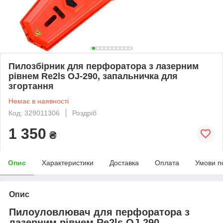
Пилозбірник для перфоратора з лазерним
рівнем Re2ls OJ-290, запальничка для
згортання
Немає в наявності
Код: 329011306
Роздріб
1 350
₴
Опис
Характеристики
Доставка
Оплата
Умови п
Опис
Пилоуловлювач для перфоратора з
лазерним рівнем Re2ls OJ-290,