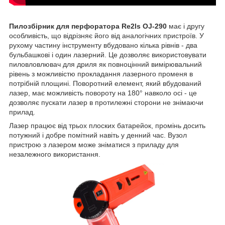
Пилозбірник для перфоратора Re2ls OJ-290
має і другу
особливість, що відрізняє його від аналогічних пристроїв. У
рухому частину інструменту вбудовано кілька рівнів - два
бульбашкові і один лазерний. Це дозволяє використовувати
пиловловлювач для дриля як повноцінний вимірювальний
рівень з можливістю прокладання лазерного променя в
потрібній площині. Поворотний елемент, який вбудований
лазер, має можливість повороту на 180° навколо осі - це
дозволяє пускати лазер в протилежні сторони не знімаючи
прилад.
Лазер працює від трьох плоских батарейок, промінь досить
потужний і добре помітний навіть у денний час. Вузол
пристрою з лазером може зніматися з приладу для
незалежного використання.