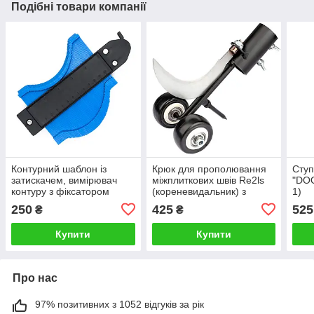
Подібні товари компанії
Контурний шаблон із
Крюк для прополювання
Ступ
затискачем, вимірювач
міжплиткових швів Re2ls
"DOO
контуру з фіксатором
(кореневидальник) з
1)
Re2ls 125 мм, інструмент
серпом
250
425
525
₴
₴
для копіювання контуру
Купити
Купити
Про нас
97% позитивних з 1052 відгуків за рік