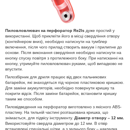
Пиловловлювач на перфоратор Re2ls
дуже простий у
використанні. Щоб приклеїти його в місці свердління отвору
(контейнером вниз), необхідно натиснути на тумблер
включення, після чого прилад створить вакуум і прилипне до
основи. Після виконання свердління необхідно натиснути на
кнопку спуску повітря з протилежного боку. При натисканні на
кнопку, утримуйте пиловловлювач руками, щоб випадково не
впустити.
Пилозбірник для дриля працює від двох пальчикових
батарейок, які знаходяться під чорною пластиковою кришкою.
Для заміни акумуляторів, необхідно повернути кришку та
покрити відсік. Після заміни батарейок, встановити кришку
таким же способом.
Пиловідведення на перфоратор виготовлено з якісного ABS-
пластику. На тильній частині розташована кришка, що
знімається, для підвісу інструменту.
Діаметр отвору – 12 мм.
Використовуйте свердла діаметром до 12 мм. В отвір
встановлені спеціальні щітки, а з заднього боку – накладка