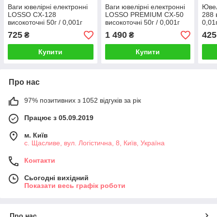
Ваги ювелірні електронні
Ваги ювелірні електронні
Ювел
LOSSO CX-128
LOSSO PREMIUM CX-50
288 
високоточні 50г / 0,001г
високоточні 50г / 0,001г
0,01
725
1 490
425
₴
₴
Купити
Купити
Про нас
97% позитивних з 1052 відгуків за рік
Працює з 05.09.2019
м. Київ
с. Щасливе, вул. Логістична, 8, Київ, Україна
Контакти
Сьогодні вихідний
Показати весь графік роботи
Про нас