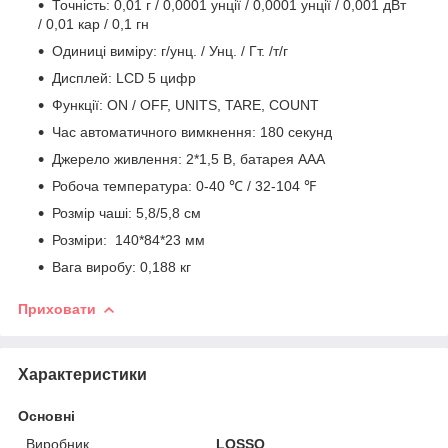
Точність: 0,01 г / 0,0001 унції / 0,0001 унції / 0,001 дВт
/ 0,01 кар / 0,1 гн
Одиниці виміру: г/унц. / Унц. / Гт. /т/г
Дисплей: LCD 5 цифр
Функції: ON / OFF, UNITS, TARE, COUNT
Час автоматичного вимкнення: 180 секунд
Джерело живлення: 2*1,5 В, батарея ААА
Робоча температура: 0-40 ℃ / 32-104 ℉
Розмір чаші: 5,8/5,8 см
Розміри: 140*84*23 мм
Вага виробу: 0,188 кг
Приховати
Характеристики
Основні
Виробник
LOSSO