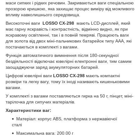
маси сипких і рідких речовин. Закриваються ваги спеціальною
прозорою кришкою, яка захищає процес виміру від можливого
впливу навколишнього середовища.
Високоточні ваги
LOSSO CX-298
мають LCD-дисплей, який
має гарну яскравість і контрастність, відмінно видно, як при
яскравому освітленні, так і в повній темряві. Працюють ваги
для золота від двох міні-пальчикових батарейок типу ААА, які
постачаються в комплекті з вагами.
Функція автоматичного вимкнення після 180-секундної
бездіяльності відключає ювелірні електронні ваги, тим самим
заощаджуючи заряд акумуляторних батарей.
Цифрові ювелірні ваги
LOSSO CX-298
мають компактні
розміри та легку вагу, тому їх іноді називають кишеньковими
вагами.
У комплекті з вагами поставляються гирка на 50 г, пінцет, міні-
тарілочка для сипучих матеріалів.
Характеристики ваг:
Матеріал: корпус ABS, платформа з нержавіючої
сталі
Максимальна вага: 200.00 г