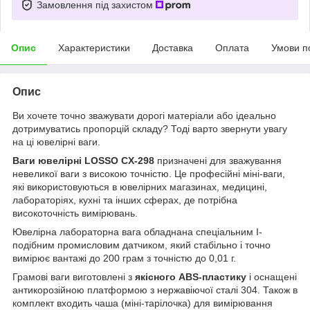
Замовлення під захистом
Опис
Характеристики
Доставка
Оплата
Умови п
Опис
Ви хочете точно зважувати дорогі матеріали або ідеально
дотримуватись пропорцій складу? Тоді варто звернути увагу
на ці ювелірні ваги.
Ваги ювелірні LOSSO CX-298
призначені для зважування
невеликої ваги з високою точністю. Це професійні міні-ваги,
які використовуються в ювелірних магазинах, медицині,
лабораторіях, кухні та інших сферах, де потрібна
високоточність вимірювань.
Ювелірна лабораторна вага обладнана спеціальним I-
подібним промисловим датчиком, який стабільно і точно
вимірює вантажі до 200 грам з точністю до 0,01 г.
Грамові ваги виготовлені з
якісного ABS-пластику
і оснащені
антикорозійною платформою з нержавіючої сталі 304. Також в
комплект входить чаша (міні-тарілочка) для вимірювання