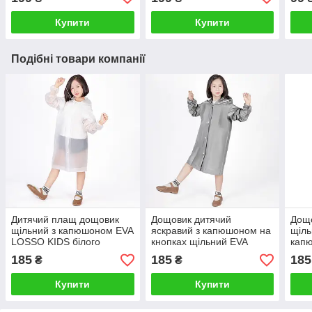
Купити
Купити
Подібні товари компанії
Дитячий плащ дощовик
Дощовик дитячий
Дощ
щільний з капюшоном EVA
яскравий з капюшоном на
щіль
LOSSO KIDS білого
кнопках щільний EVA
кап
кольору
LOSSO KIDS сірого
KIDS
185
185
185
₴
₴
кольору
Купити
Купити