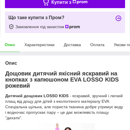
Купити з
Що таке купити з Пром?
Замовлення під захистом
Опис
Характеристики
Доставка
Оплата
Умови п
Опис
Дощовик дитячий якісний яскравий на
кнопках з капюшоном EVA LOSSO KIDS
рожевий
Дитячий дощовик LOSSO KIDS
- яскравий, зручний і легкий
плащ від дощу для дітей з екологічного матеріалу EVA.
Спеціальна щільна, але пориста тканина добре утримує воду
і водночас пропускає пару – це дає можливість плащу
"дихати".