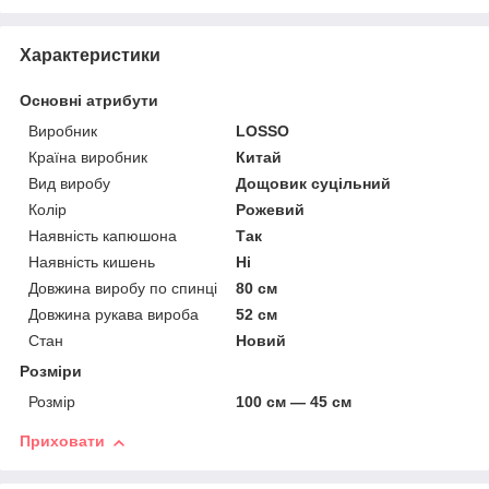
Характеристики
Основні атрибути
Виробник
LOSSO
Країна виробник
Китай
Вид виробу
Дощовик суцільний
Колір
Рожевий
Наявність капюшона
Так
Наявність кишень
Ні
Довжина виробу по спинці
80 см
Довжина рукава вироба
52 см
Стан
Новий
Розміри
Розмір
100 см — 45 см
Приховати