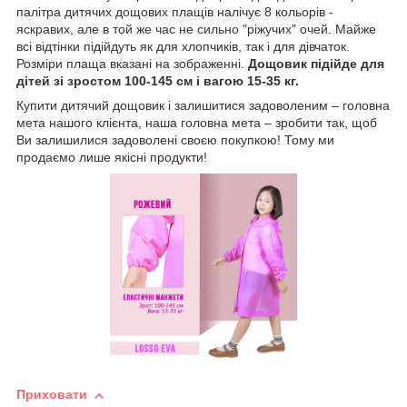
палітра дитячих дощових плащів налічує 8 кольорів -
яскравих, але в той же час не сильно "ріжучих" очей. Майже
всі відтінки підійдуть як для хлопчиків, так і для дівчаток.
Розміри плаща вказані на зображенні.
Дощовик підійде для
дітей зі зростом 100-145 см і вагою 15-35 кг.
Купити дитячий дощовик і залишитися задоволеним – головна
мета нашого клієнта, наша головна мета – зробити так, щоб
Ви залишилися задоволені своєю покупкою! Тому ми
продаємо лише якісні продукти!
Приховати