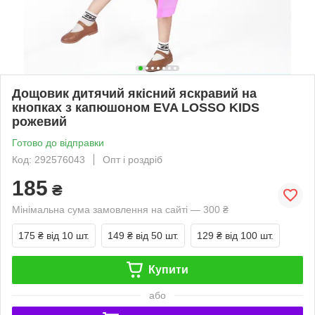
Дощовик дитячий якісний яскравий на
кнопках з капюшоном EVA LOSSO KIDS
рожевий
Готово до відправки
Код: 292576043
Опт і роздріб
185
₴
Мінімальна сума замовлення на сайті — 300 ₴
175 ₴
від 10 шт.
149 ₴
від 50 шт.
129 ₴
від 100 шт.
Купити
або