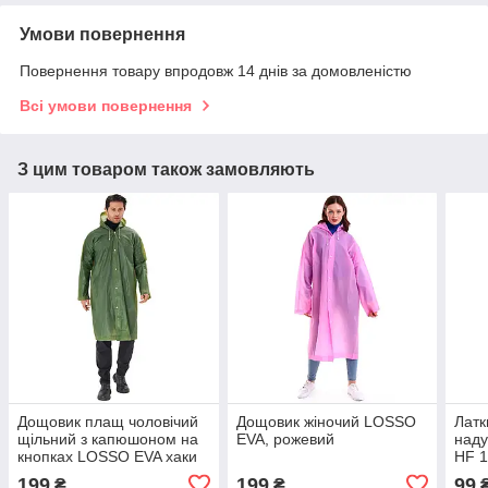
Умови повернення
Повернення товару впродовж 14 днів за домовленістю
Всі умови повернення
З цим товаром також замовляють
Дощовик плащ чоловічий
Дощовик жіночий LOSSO
Латк
щільний з капюшоном на
EVA, рожевий
наду
кнопках LOSSO EVA хаки
HF 1
(оліва)
само
199
199
99
₴
₴