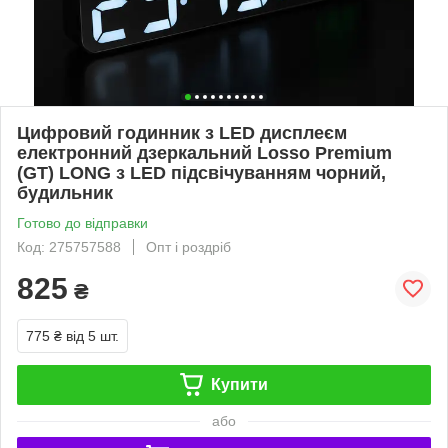
Цифровий годинник з LED дисплеєм
електронний дзеркальний Losso Premium
(GT) LONG з LED підсвічуванням чорний,
будильник
Готово до відправки
Код: 275757588
Опт і роздріб
825
₴
775 ₴
від 5 шт.
Купити
або