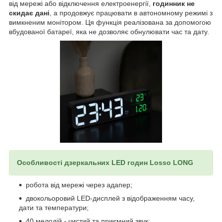
від мережі або відключення електроенергії,
годинник не
скидає дані
, а продовжує працювати в автономному режимі з
вимкненим монітором. Ця функція реалізована за допомогою
вбудованої батареї, яка не дозволяє обнулювати час та дату.
Особливості дзеркальних LED годин Lоsso LONG
робота від мережі через адапер;
двокольоровий LED-дисплей з відображенням часу,
дати та температури;
40 мелодій - чистий та приємний звук;