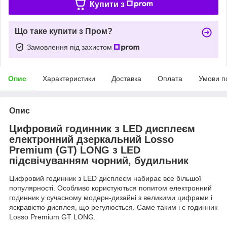
Купити з
Що таке купити з Пром?
Замовлення під захистом
Опис
Характеристики
Доставка
Оплата
Умови п
Опис
Цифровий годинник з LED дисплеєм
електронний дзеркальний Losso
Premium (GT) LONG з LED
підсвічуванням чорний, будильник
Цифровий годинник з LED дисплеєм набирає все більшої
популярності. Особливо користуються попитом електронний
годинник у сучасному модерн-дизайні з великими цифрами і
яскравістю дисплея, що регулюється. Саме таким і є годинник
Losso Premium GT LONG.