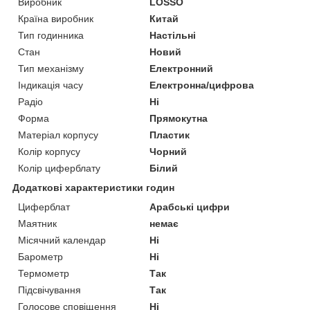
Виробник
LOSSO
Країна виробник
Китай
Тип годинника
Настільні
Стан
Новий
Тип механізму
Електронний
Індикація часу
Електронна/цифрова
Радіо
Ні
Форма
Прямокутна
Матеріал корпусу
Пластик
Колір корпусу
Чорний
Колір циферблату
Білий
Додаткові характеристики годин
Циферблат
Арабські цифри
Маятник
немає
Місячний календар
Ні
Барометр
Ні
Термометр
Так
Підсвічування
Так
Голосове сповіщення
Ні