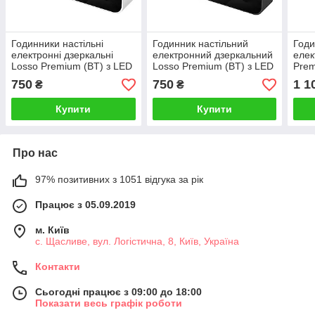
Годинники настільні
Годинник настільний
Годи
електронні дзеркальні
електронний дзеркальний
еле
Losso Premium (BT) з LED
Losso Premium (BT) з LED
Prem
підсвічуванням і
підсвічуванням та
наст
750
750
1 1
₴
₴
термометром (білі),
термометром (чорні),
LED-
будильник
будильник
Купити
Купити
Про нас
97% позитивних з 1051 відгука за рік
Працює з 05.09.2019
м. Київ
с. Щасливе, вул. Логістична, 8, Київ, Україна
Контакти
Сьогодні працює з 09:00 до 18:00
Показати весь графік роботи