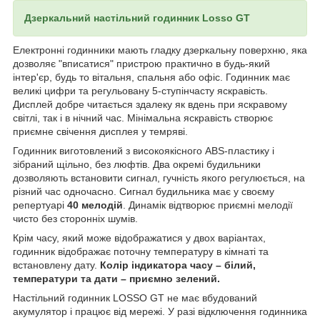
Дзеркальний настільний годинник Lоsso GT
Електронні годинники мають гладку дзеркальну поверхню, яка
дозволяє "вписатися" пристрою практично в будь-який
інтер'єр, будь то вітальня, спальня або офіс. Годинник має
великі цифри та регульовану 5-ступінчасту яскравість.
Дисплей добре читається здалеку як вдень при яскравому
світлі, так і в нічний час. Мінімальна яскравість створює
приємне свічення дисплея у темряві.
Годинник виготовлений з високоякісного ABS-пластику і
зібраний щільно, без люфтів. Два окремі будильники
дозволяють встановити сигнал, гучність якого регулюється, на
різний час одночасно. Сигнал будильника має у своєму
репертуарі
40 мелодій
. Динамік відтворює приємні мелодії
чисто без сторонніх шумів.
Крім часу, який може відображатися у двох варіантах,
годинник відображає поточну температуру в кімнаті та
встановлену дату.
Колір індикатора часу – білий,
температури та дати – приємно зелений.
Настільний годинник LOSSO GT не має вбудований
акумулятор і працює від мережі. У разі відключення годинника