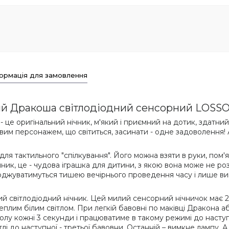
ормація для замовлення
ий Дракоша світлодіодний сенсорний LOSSO
- це оригінальний нічник, м'який і приємний на дотик, здатни
вим персонажем, що світиться, засинати - одне задоволення! А
 тактильного "спілкування". Його можна взяти в руки, пом'яти
ник, це - чудова іграшка для дитини, з якою вона може не розл
оджуватимуться тишею вечірнього проведення часу і лише вим
ий світлодіодний нічник. Цей милий сенсорний нічничок має 2
 теплим білим світлом. При легкій бавовні по маківці Дракон
олу кожні 3 секунди і працюватиме в такому режимі до наступ
лі до наступної - третьої бавовни. Останній – вимкне лампу. А 