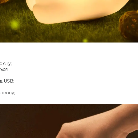
 сну;
ься;
д USB;
лікону;