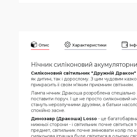
Опис
Характеристики
Інф
Нічник силіконовий акумуляторн
Силіконовий світильник "Дружній Дракон"
як дитині, так і дорослому. З цим чудовим казко
прикрасить її своїм м'яким приємним світінням.
Лампа нічник Дракоша розроблена спеціально для
поставити поруч. І це не просто силіконовий ніч
стануть нерозлучними друзями, а батьки насол
спокійно засне.
Динозавр (Дракоша) Losso
- це багатобарвн
нижньої сторони - і світильник почне світиться
предмет, світильник почне змінювати колір по к
силіконова іграшка буде світитися в одному світ