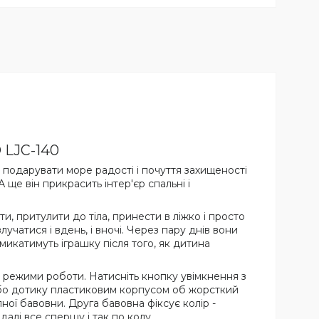
 LJC-140
й подарувати море радості і почуття захищеності
 ще він прикрасить інтер'єр спальні і
, притулити до тіла, принести в ліжко і просто
учатися і вдень, і вночі. Через пару днів вони
икатимуть іграшку після того, як дитина
 режими роботи. Натисніть кнопку увімкнення з
а або дотику пластиковим корпусом об жорсткий
ної бавовни. Друга бавовна фіксує колір -
далі все спершу і так по колу.