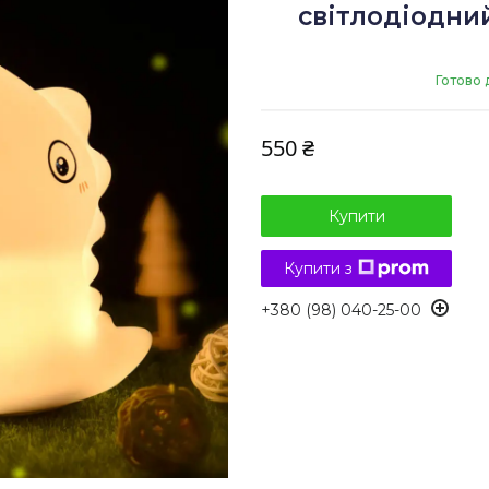
світлодіодни
Готово 
550 ₴
Купити
Купити з
+380 (98) 040-25-00