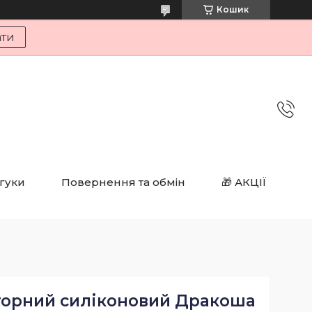
Кошик
ати
дгуки
Повернення та обмін
🎁 АКЦІЇ
торний силіконовий Дракоша