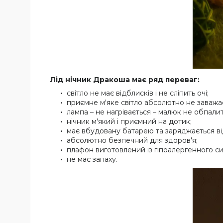
Лід нічник Дракоша має ряд переваг:
світло не має відблисків і не сліпить очі;
приємне м'яке світло абсолютно не заважає
лампа – не нагрівається – малюк не обпалит
нічник м'який і приємний на дотик;
має вбудовану батарею та заряджається ві
абсолютно безпечний для здоров'я;
плафон виготовлений із гіпоалергенного си
не має запаху.