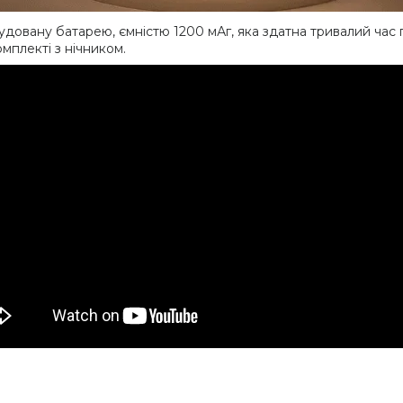
довану батарею, ємністю 1200 мАг, яка здатна тривалий час 
мплекті з нічником.