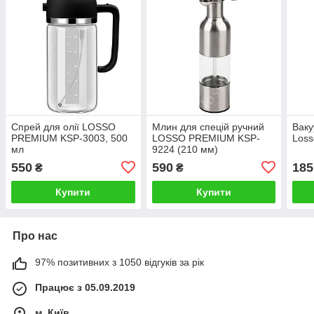
Спрей для олії LOSSO
Млин для спецій ручний
Ваку
PREMIUM KSP-3003, 500
LOSSO PREMIUM KSP-
Loss
мл
9224 (210 мм)
550
590
185
₴
₴
Купити
Купити
Про нас
97% позитивних з 1050 відгуків за рік
Працює з 05.09.2019
м. Київ