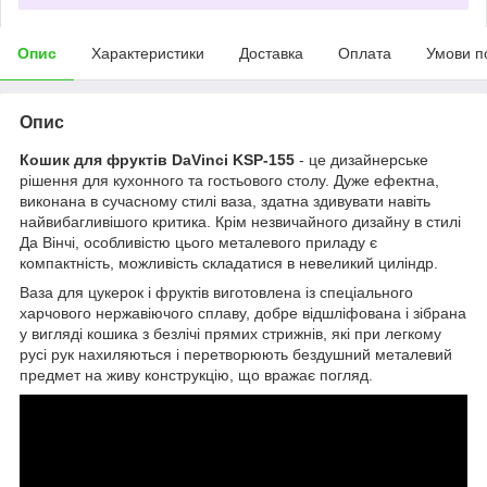
Опис
Характеристики
Доставка
Оплата
Умови п
Опис
Кошик для фруктів DaVinci KSP-155
- це дизайнерське
рішення для кухонного та гостьового столу. Дуже ефектна,
виконана в сучасному стилі ваза, здатна здивувати навіть
найвибагливішого критика. Крім незвичайного дизайну в стилі
Да Вінчі, особливістю цього металевого приладу є
компактність, можливість складатися в невеликий циліндр.
Ваза для цукерок і фруктів виготовлена ​​із спеціального
харчового нержавіючого сплаву, добре відшліфована і зібрана
у вигляді кошика з безлічі прямих стрижнів, які при легкому
русі рук нахиляються і перетворюють бездушний металевий
предмет на живу конструкцію, що вражає погляд.