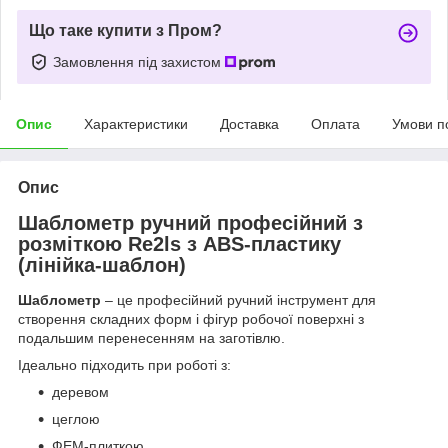
Що таке купити з Пром?
Замовлення під захистом
Опис
Характеристики
Доставка
Оплата
Умови п
Опис
Шаблометр ручний професійний з
розміткою Re2ls з ABS-пластику
(лінійка-шаблон)
Шаблометр
– це професійний ручний інструмент для
створення складних форм і фігур робочої поверхні з
подальшим перенесенням на заготівлю.
Ідеально підходить при роботі з:
деревом
цеглою
ФЕМ-плиткою