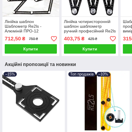
Лінійка шаблон
Лінійка чотиристоронній
Шаб
Шаблометр Re2ls -
шаблон шаблометр
про
Алюміній ПРО-12
ручний професійний Re2ls
вимі
- Алюміній ПРО+
алюм
712,50
403,75
315
₴
₴
750 ₴
425 ₴
Купити
Купити
Акційні пропозиції та новинки
–15%
Топ продажів
–10%